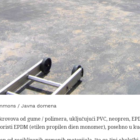
mmons / Javna domena
 krovova od gume / polimera, uključujući PVC, neopren, EP
koristi EPDM (etilen propilen dien monomer), posebno u ku