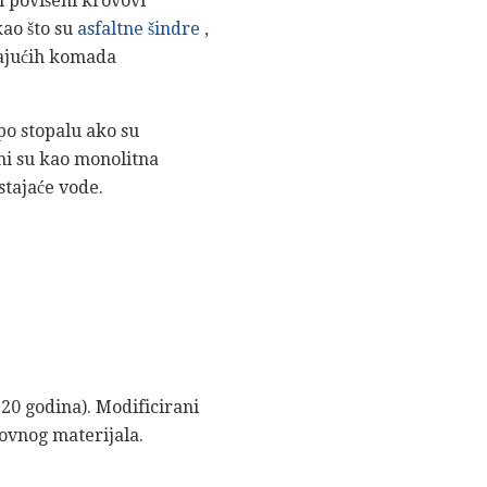
li povišeni krovovi
kao što su
asfaltne šindre
,
pajućih komada
po stopalu ako su
ani su kao monolitna
stajaće vode.
120 godina). Modificirani
rovnog materijala.