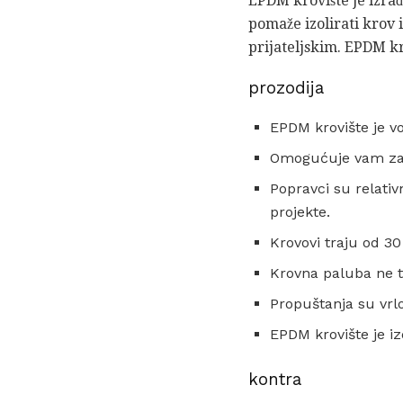
EPDM krovište je izrađ
pomaže izolirati krov i
prijateljskim. EPDM kr
prozodija
EPDM krovište je v
Omogućuje vam zatv
Popravci su relativn
projekte.
Krovovi traju od 30 
Krovna paluba ne t
Propuštanja su vrl
EPDM krovište je izd
kontra