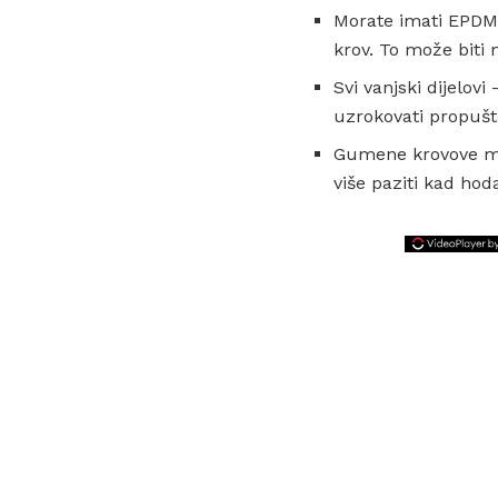
Morate imati EPDM k
krov. To može biti 
Svi vanjski dijelov
uzrokovati propušta
Gumene krovove mogu
više paziti kad ho