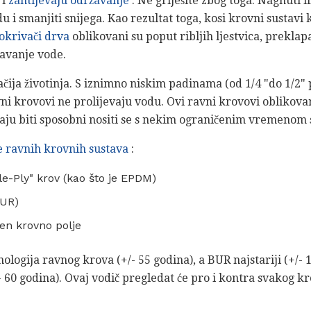
 i
zahtijevaju održavanje
. Ne griješite zbog toga. Nagnuti i
 i smanjiti snijega. Kao rezultat toga, kosi krovni sustavi 
okrivači drva
oblikovani su poput ribljih ljestvica, prekla
javanje vode.
čija životinja. S iznimno niskim padinama (od 1/4 "do 1/2" 
vni krovovi ne prolijevaju vodu. Ovi ravni krovovi oblikov
aju biti sposobni nositi se s nekim ograničenim vremenom 
te ravnih krovnih sustava
:
e-Ply" krov (kao što je EPDM)
BUR)
en krovno polje
ologija ravnog krova (+/- 55 godina), a BUR najstariji (+/- 
 60 godina). Ovaj vodič pregledat će pro i kontra svakog k