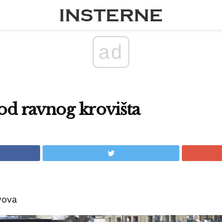
ad
 od ravnog krovišta
vova