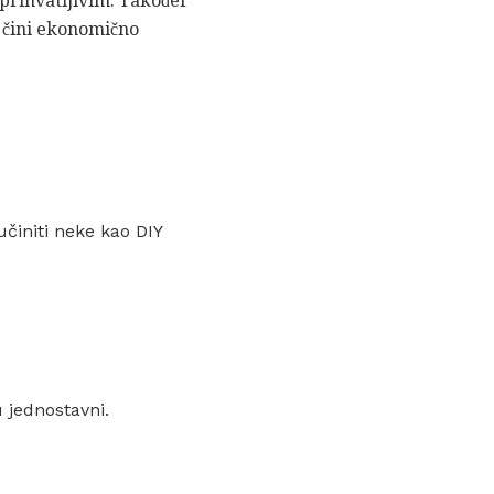
 prihvatljivim. Također
ga čini ekonomično
 učiniti neke kao DIY
u jednostavni.