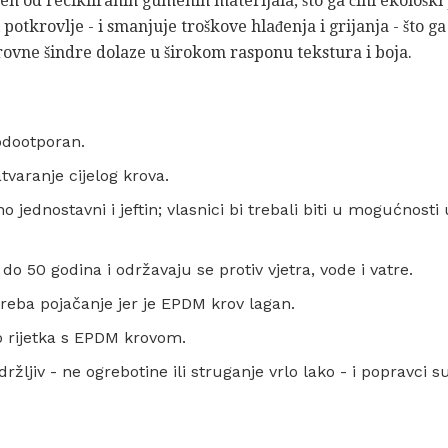
en od recikliranih gumenih materijala, što ga čini ekološki
 potkrovlje - i smanjuje troškove hlađenja i grijanja - što 
ovne šindre dolaze u širokom rasponu tekstura i boja.
odootporan.
aranje cijelog krova.
o jednostavni i jeftin; vlasnici bi trebali biti u mogućnosti
do 50 godina i održavaju se protiv vjetra, vode i vatre.
reba pojačanje jer je EPDM krov lagan.
o rijetka s EPDM krovom.
ržljiv - ne ogrebotine ili struganje vrlo lako - i popravci s