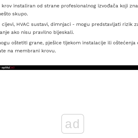
rov instaliran od strane profesionalnog izvođača koji zna 
nešto skupo.
i - cijevi, HVAC sustavi, dimnjaci - mogu predstavljati rizik
nje ako nisu pravilno bljeskali.
 oštetiti grane, pješice tijekom instalacije ili oštećenja 
date na membrani krovu.
ad