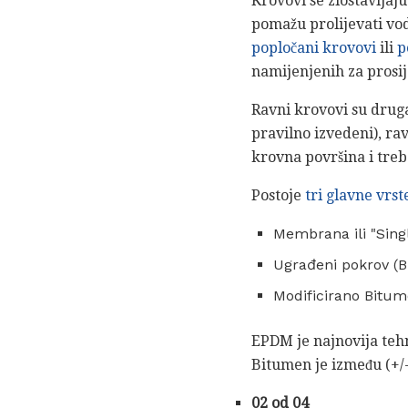
Krovovi se zlostavljaju
pomažu prolijevati vodu
popločani krovovi
ili
p
namijenjenih za prosi
Ravni krovovi su druga
pravilno izvedeni), ra
krovna površina i treb
Postoje
tri glavne vrs
Membrana ili "Singl
Ugrađeni pokrov (
Modificirano Bitum
EPDM je najnovija tehn
Bitumen je između (+/-
02 od 04