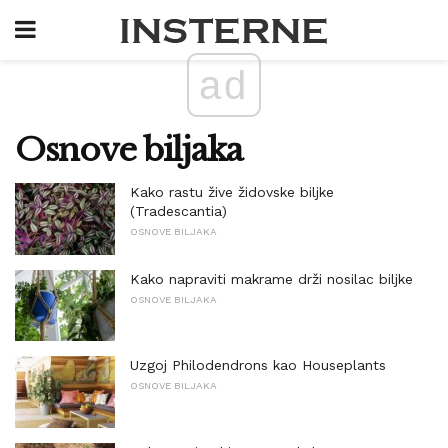
ad
Osnove biljaka
Kako rastu žive židovske biljke
(Tradescantia)
OSNOVE BILJAKA
Kako napraviti makrame drži nosilac biljke
OSNOVE BILJAKA
Uzgoj Philodendrons kao Houseplants
OSNOVE BILJAKA