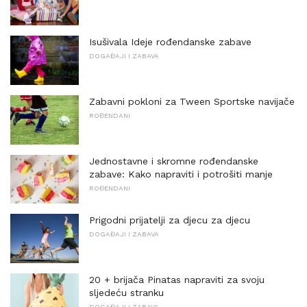
Isušivala Ideje rođendanske zabave
DOGAĐAJI I ZABAVA
Zabavni pokloni za Tween Sportske navijače
ROĐENDANI
Jednostavne i skromne rođendanske
zabave: Kako napraviti i potrošiti manje
ROĐENDANI
Prigodni prijatelji za djecu za djecu
DOGAĐAJI I ZABAVA
20 + brijača Pinatas napraviti za svoju
sljedeću stranku
DOGAĐAJI I ZABAVA