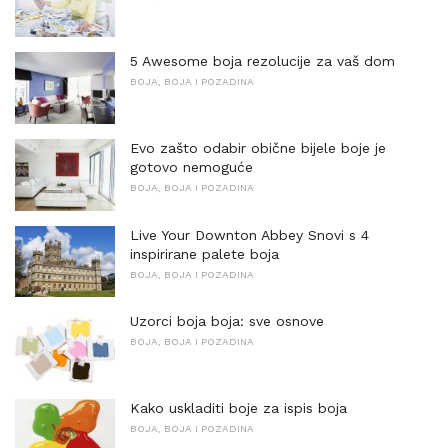
5 Awesome boja rezolucije za vaš dom
BOJA, BOJA I POZADINA
Evo zašto odabir obične bijele boje je
gotovo nemoguće
BOJA, BOJA I POZADINA
Live Your Downton Abbey Snovi s 4
inspirirane palete boja
BOJA, BOJA I POZADINA
Uzorci boja boja: sve osnove
BOJA, BOJA I POZADINA
Kako uskladiti boje za ispis boja
BOJA, BOJA I POZADINA