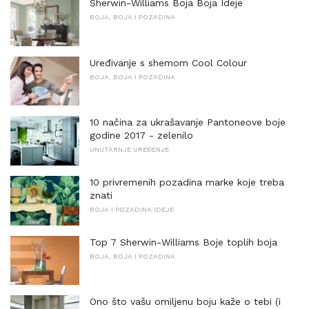
Sherwin-Williams Boja Boja Ideje
BOJA, BOJA I POZADINA
Uređivanje s shemom Cool Colour
BOJA, BOJA I POZADINA
10 načina za ukrašavanje Pantoneove boje
godine 2017 - zelenilo
UNUTARNJE UREĐENJE
10 privremenih pozadina marke koje treba
znati
BOJA I POZADINA IDEJE
Top 7 Sherwin-Williams Boje toplih boja
BOJA, BOJA I POZADINA
Ono što vašu omiljenu boju kaže o tebi (i