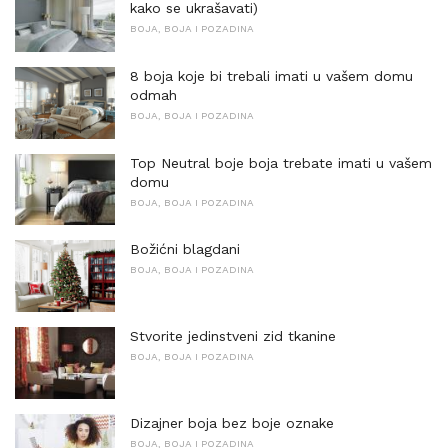
kako se ukrašavati)
BOJA, BOJA I POZADINA
8 boja koje bi trebali imati u vašem domu
odmah
BOJA, BOJA I POZADINA
Top Neutral boje boja trebate imati u vašem
domu
BOJA, BOJA I POZADINA
Božićni blagdani
BOJA, BOJA I POZADINA
Stvorite jedinstveni zid tkanine
BOJA, BOJA I POZADINA
Dizajner boja bez boje oznake
BOJA, BOJA I POZADINA