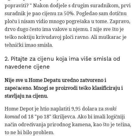
popraviti? " Nakon dodjele s drugim suradnikom, prvi
suradnik je pao cijenu za 50%. Pogledao sam dotičnu
ploču i nisam vidio mnogo pogrešaka u tome. Zapravo,
drvo dugo često ima valove u njemu. I nije sve što je
teško noktiju krivudavoj ploči ravno. Ali muškarac je
tehnički imao smisla.
2. Pitajte za cijenu koja ima više smisla od
navedene cijene
Nije sve u Home Depatu uredno zatvoreno i
zapečaćeno.
Mnogi se proizvodi teško klasificiraju i
stavljaju na cijenu.
Home Depot je htio naplatiti 9,95 dolara za
svaki
komad
od 18 "po 18" škriljevca. Ako bi imali logičniji
način određivanja prirodnog kamena, kao što je težina,
to ne bi bilo problem.