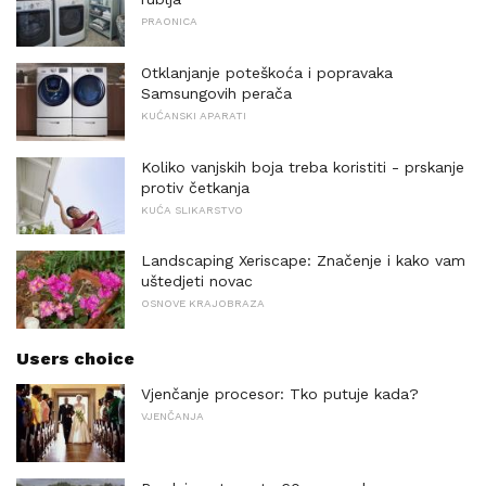
PRAONICA
Otklanjanje poteškoća i popravaka
Samsungovih perača
KUĆANSKI APARATI
Koliko vanjskih boja treba koristiti - prskanje
protiv četkanja
KUĆA SLIKARSTVO
Landscaping Xeriscape: Značenje i kako vam
uštedjeti novac
OSNOVE KRAJOBRAZA
Users choice
Vjenčanje procesor: Tko putuje kada?
VJENČANJA