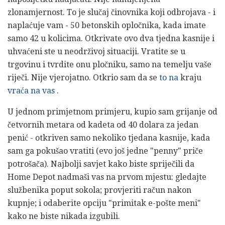
zlonamjernost. To je slučaj činovnika koji odbrojava - i
naplaćuje vam - 50 betonskih opločnika, kada imate
samo 42 u kolicima. Otkrivate ovo dva tjedna kasnije i
uhvaćeni ste u neodrživoj situaciji. Vratite se u
trgovinu i tvrdite onu pločniku, samo na temelju vaše
riječi. Nije vjerojatno. Otkrio sam da se
to na
kraju
vraća na vas
.
U jednom primjetnom primjeru, kupio sam grijanje od
četvornih metara od kadeta od 40 dolara za jedan
penić - otkriven samo nekoliko tjedana kasnije, kada
sam ga pokušao vratiti (evo još jedne "penny" priče
potrošača). Najbolji savjet kako biste spriječili da
Home Depot nadmaši vas na prvom mjestu: gledajte
službenika poput sokola; provjeriti račun nakon
kupnje; i odaberite opciju "primitak e-pošte meni"
kako ne biste nikada izgubili.