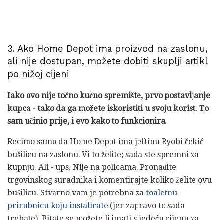
3. Ako Home Depot ima proizvod na zaslonu,
ali nije dostupan, možete dobiti skuplji artikl
po nižoj cijeni
Iako ovo nije točno kućno spremište, prvo postavljanje
kupca - tako da ga možete iskoristiti u svoju korist.
To
sam učinio prije, i evo kako to funkcionira.
Recimo samo da Home Depot ima jeftinu Ryobi čekić
bušilicu na zaslonu. Vi to želite; sada ste spremni za
kupnju. Ali - ups. Nije na policama. Pronađite
trgovinskog suradnika i komentirajte koliko želite ovu
bušilicu. Stvarno vam je potrebna za
toaletnu
prirubnicu koju instalirate
(jer zapravo to sada
trebate). Pitate se možete li imati sljedeću cijenu za