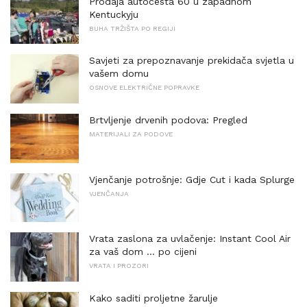
Prodaja autocesta 60 u zapadnom
Kentuckyju
BUHA TRŽIŠTA PO REGIJI
Savjeti za prepoznavanje prekidača svjetla u
vašem domu
OSNOVE ELEKTRIČNE POPRAVKE
Brtvljenje drvenih podova: Pregled
MATERIJALI ZA PODOVE
Vjenčanje potrošnje: Gdje Cut i kada Splurge
VJENČANJA
Vrata zaslona za uvlačenje: Instant Cool Air
za vaš dom ... po cijeni
VRATA I PROZORI
Kako saditi proljetne žarulje