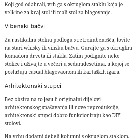
Koji god odabrali, vrh ga s okruglom staklu koja je
veličine za kraj stol ili mali stol za blagovanje.
Vibenski bačvi
Za rustikalnu stolnu podlogu s retroimbenošću, lovite
na stari whisky ili vinsku bačvu. Gurajte ga s okruglim
komadom drveta ili stakla. Zatim podignite neke
stolice i uživajte u večeri u sedamdesetima, u kojoj se
poslužuju casual blagovaonom ili kartaških igara.
Arhitektonski stupci
Bez obzira na to jesu li originalni dijelovi
arhitektonskog spašavanja ili nove reprodukcije,
arhitektonski stupci dobro funkcioniraju kao DIY
stolovi.
Na vrhu dodatni debeli kolumni s okruglom staklom,