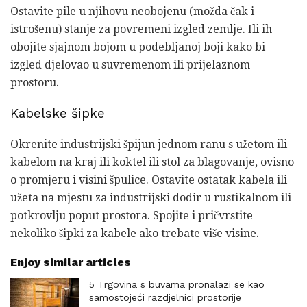
Ostavite pile u njihovu neobojenu (možda čak i
istrošenu) stanje za povremeni izgled zemlje. Ili ih
obojite sjajnom bojom u podebljanoj boji kako bi
izgled djelovao u suvremenom ili prijelaznom
prostoru.
Kabelske šipke
Okrenite industrijski špijun jednom ranu s užetom ili
kabelom na kraj ili koktel ili stol za blagovanje, ovisno
o promjeru i visini špulice. Ostavite ostatak kabela ili
užeta na mjestu za industrijski dodir u rustikalnom ili
potkrovlju poput prostora. Spojite i pričvrstite
nekoliko šipki za kabele ako trebate više visine.
Enjoy similar articles
5 Trgovina s buvama pronalazi se kao
samostojeći razdjelnici prostorije