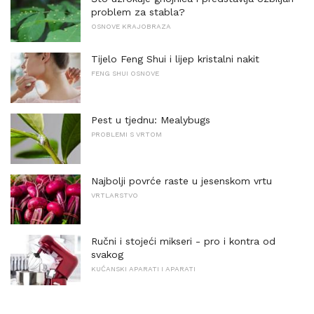
problem za stabla?
OSNOVE KRAJOBRAZA
Tijelo Feng Shui i lijep kristalni nakit
FENG SHUI OSNOVE
Pest u tjednu: Mealybugs
PROBLEMI S VRTOM
Najbolji povrće raste u jesenskom vrtu
VRTLARSTVO
Ručni i stojeći mikseri - pro i kontra od
svakog
KUĆANSKI APARATI I APARATI