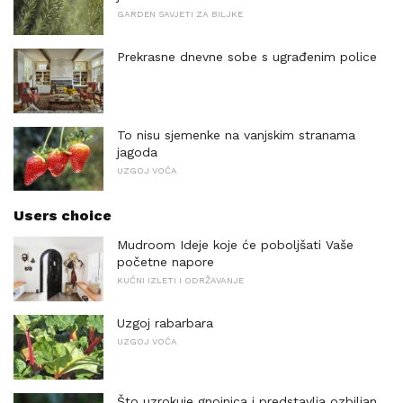
GARDEN SAVJETI ZA BILJKE
Prekrasne dnevne sobe s ugrađenim police
To nisu sjemenke na vanjskim stranama
jagoda
UZGOJ VOĆA
Users choice
Mudroom Ideje koje će poboljšati Vaše
početne napore
KUĆNI IZLETI I ODRŽAVANJE
Uzgoj rabarbara
UZGOJ VOĆA
Što uzrokuje gnojnica i predstavlja ozbiljan