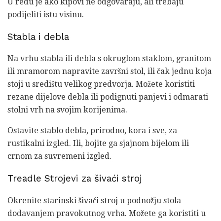
U redu je ako kipovi ne odgovaraju, ali trebaju
podijeliti istu visinu.
Stabla i debla
Na vrhu stabla ili debla s okruglom staklom, granitom
ili mramorom napravite završni stol, ili čak jednu koja
stoji u središtu velikog predvorja. Možete koristiti
rezane dijelove debla ili podignuti panjevi i odmarati
stolni vrh na svojim korijenima.
Ostavite stablo debla, prirodno, kora i sve, za
rustikalni izgled. Ili, bojite ga sjajnom bijelom ili
crnom za suvremeni izgled.
Treadle Strojevi za šivaći stroj
Okrenite starinski šivaći stroj u podnožju stola
dodavanjem pravokutnog vrha. Možete ga koristiti u