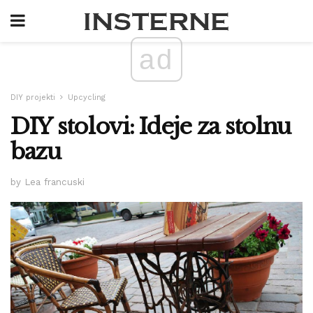
ad
DIY projekti
Upcycling
DIY stolovi: Ideje za stolnu
bazu
by Lea francuski