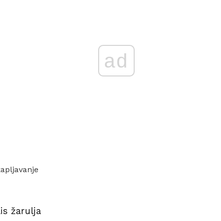
ad
apljavanje
s žarulja