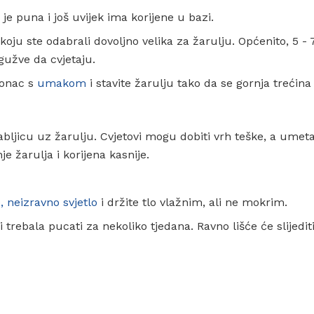
je puna i još uvijek ima korijene u bazi.
 koju ste odabrali dovoljno velika za žarulju. Općenito, 5 - 
gužve da cvjetaju.
lonac s
umakom
i stavite žarulju tako da se gornja trećina
bljicu uz žarulju. Cvjetovi mogu dobiti vrh teške, a umet
e žarulja i korijena kasnije.
o, neizravno svjetlo
i držite tlo vlažnim, ali ne mokrim.
 trebala pucati za nekoliko tjedana. Ravno lišće će slijedit