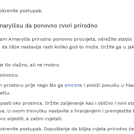
pokrenite postupak.
aryllisu da ponovno cvori prirodno
vam Amaryllis prirodno ponovno procvjeta, odrežite stablo
e da lišće nastavlja rasti koliko god to može. Držite ga u ja
e tlo vlažno, ali ne mokro.
kolovozu.
 prostoru prije nego što ga
smrzne
i položi posudu u hl
etlu.
 pasti oko prosinca. Držite zalijevanje kao i obično i novi st
 dva. U ovom trenutku nastavite s hranjenjem i premjestite 
o slijediti, a zatim cvjetati.
 pokrenite postupak. Dopuštanje da biljka cvjeta prirodno će