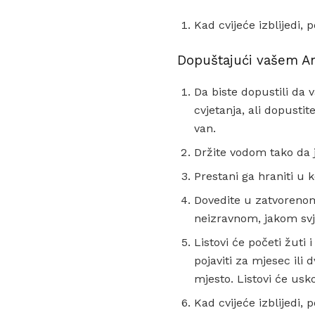
Kad cvijeće izblijedi, 
Dopuštajući vašem Am
Da biste dopustili da 
cvjetanja, ali dopustit
van.
Držite vodom tako da j
Prestani ga hraniti u 
Dovedite u zatvorenom
neizravnom, jakom svj
Listovi će početi žuti i
pojaviti za mjesec ili
mjesto. Listovi će uskor
Kad cvijeće izblijedi,