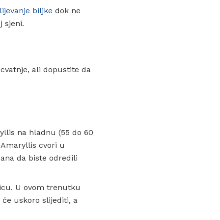
lijevanje biljke
dok ne
 sjeni.
cvatnje, ali dopustite da
yllis na hladnu (55 do 60
 Amaryllis cvori u
ana da biste odredili
ljicu. U ovom trenutku
će uskoro slijediti, a