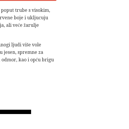
vi poput trube s visokim,
rvene boje i ukljucuju
ja, ali veće žarulje
ogi ljudi više vole
 u jesen, spremne za
a odmor, kao i opću brigu