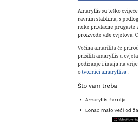
Amaryllis su teško cvijeće 
ravnim stablima, s podlo
neke privlacne prugaste sor
proizvode više cvjetova. O
Većina amarilita će priro
prisiliti amaryllis u cvj
podizanje i imaju na vrij
o
tvornici amaryllisa
.
Što vam treba
Amaryllis žarulja
Lonac malo veći od žar