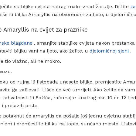
isječite stabljike cvijeta natrag malo iznad žarulje. Držite
za
še ili biljka Amaryllis na otvorenom za ljeto, u djelomičnoj
e Amaryllis na cvijet za praznike
mske blagdane
, smanjite stabljike cvijeta nakon prestanka 
taviti biljku vani na ljeto, ako želite, u
djelomičnoj sjeni
.
e tlo vlažno, ali ne mokro.
ovozu.
oku od rujna ili listopada unesete biljke, premjestite Amar
vite ga zalijevati. Lišće će već umrijeti. Ako želite da vam
zahvalnosti ili Božića, računajte unatrag oko 10 do 12 tjed
 i prelaziti prste.
e potaknut će amaryllis da pošalje još jednu cvjetnu stab
njem i premjestite biljku na toplo, sunčano mjesto. Listovi 