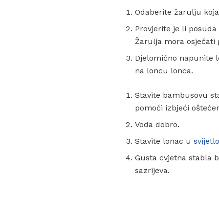
Odaberite žarulju koja 
Provjerite je li posuda
Žarulja mora osjećati 
Djelomično napunite 
na loncu lonca.
Stavite bambusovu sta
pomoći izbjeći oštećenj
Voda dobro.
Stavite lonac u
svijetl
Gusta cvjetna stabla bi
sazrijeva.