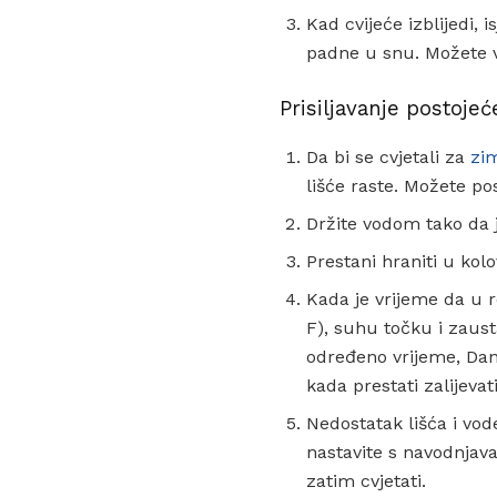
Kad cvijeće izblijedi, 
padne u snu. Možete vi
Prisiljavanje postojeć
Da bi se cvjetali za
zi
lišće raste. Možete pos
Držite vodom tako da j
Prestani hraniti u kol
Kada je vrijeme da u r
F), suhu točku i zausta
određeno vrijeme, Dan 
kada prestati zalijevati
Nedostatak lišća i vod
nastavite s navodnjava
zatim cvjetati.