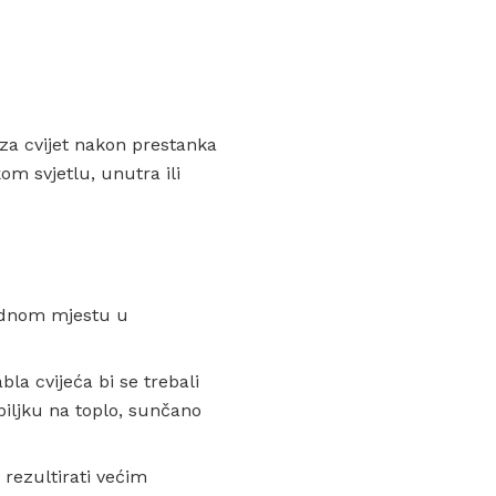
 za cvijet nakon prestanka
kom svjetlu, unutra ili
adnom mjestu u
abla cvijeća bi se trebali
biljku na toplo, sunčano
 rezultirati većim