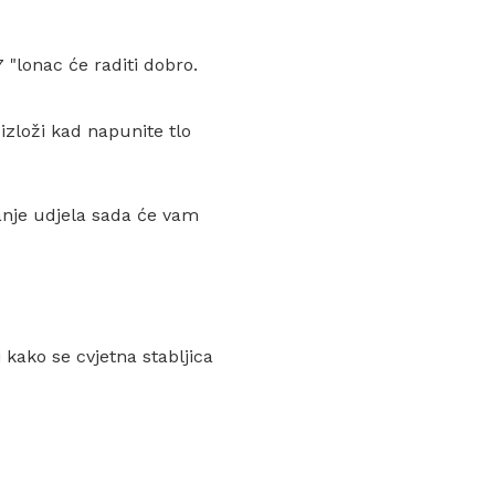
7 "lonac će raditi dobro.
 izloži kad napunite tlo
anje udjela sada će vam
i kako se cvjetna stabljica