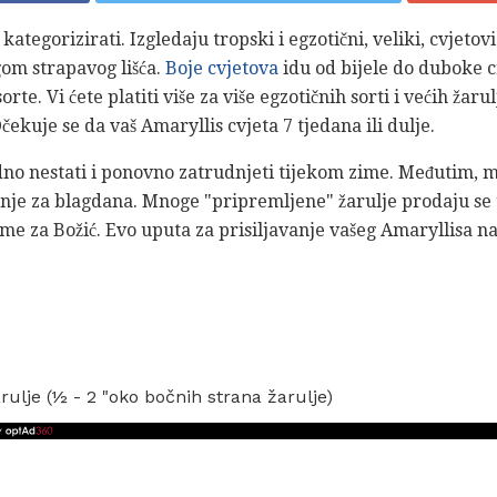
kategorizirati. Izgledaju tropski i egzotični, veliki, cvjeto
gom strapavog lišća.
Boje cvjetova
idu od bijele do duboke c
te. Vi ćete platiti više za više egzotičnih sorti i većih žarul
čekuje se da vaš Amaryllis cvjeta 7 tjedana ili dulje.
dno nestati i ponovno zatrudnjeti tijekom zime. Međutim, mn
etanje za blagdana. Mnoge "pripremljene" žarulje prodaju se
eme za Božić. Evo uputa za prisiljavanje vašeg Amaryllisa n
ulje (½ - 2 "oko bočnih strana žarulje)