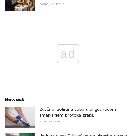
DAROVNE IDEJE
ad
Newest
Zvučno izolirana soba s prigušivačem
smanjenjem protoka zraka
ZIDOVI I TRIM
Jednostavno DIY načina da ukrasite ormara