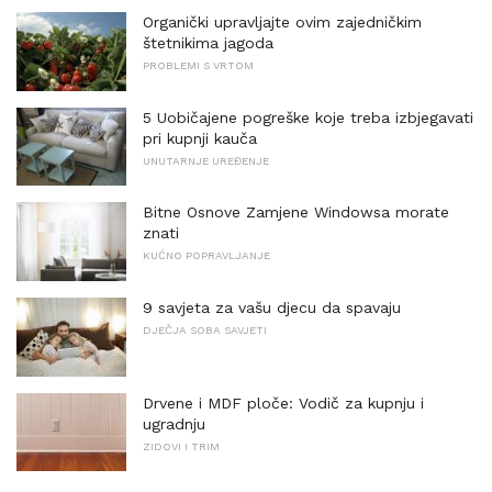
Organički upravljajte ovim zajedničkim
štetnikima jagoda
PROBLEMI S VRTOM
5 Uobičajene pogreške koje treba izbjegavati
pri kupnji kauča
UNUTARNJE UREĐENJE
Bitne Osnove Zamjene Windowsa morate
znati
KUĆNO POPRAVLJANJE
9 savjeta za vašu djecu da spavaju
DJEČJA SOBA SAVJETI
Drvene i MDF ploče: Vodič za kupnju i
ugradnju
ZIDOVI I TRIM