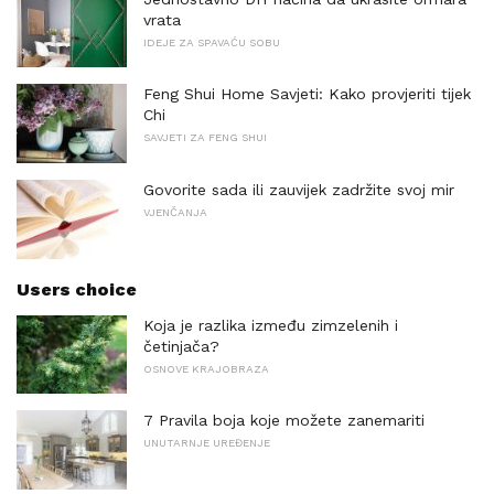
vrata
IDEJE ZA SPAVAĆU SOBU
Feng Shui Home Savjeti: Kako provjeriti tijek
Chi
SAVJETI ZA FENG SHUI
Govorite sada ili zauvijek zadržite svoj mir
VJENČANJA
Users choice
Koja je razlika između zimzelenih i
četinjača?
OSNOVE KRAJOBRAZA
7 Pravila boja koje možete zanemariti
UNUTARNJE UREĐENJE