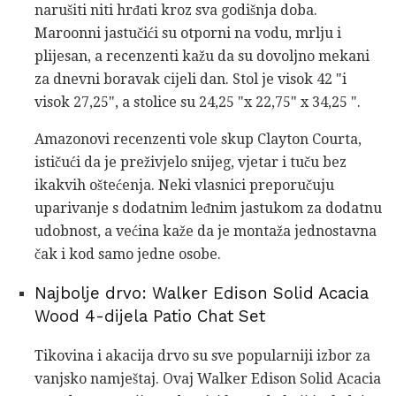
narušiti niti hrđati kroz sva godišnja doba.
Maroonni jastučići su otporni na vodu, mrlju i
plijesan, a recenzenti kažu da su dovoljno mekani
za dnevni boravak cijeli dan. Stol je visok 42 "i
visok 27,25", a stolice su 24,25 "x 22,75" x 34,25 ".
Amazonovi recenzenti vole skup Clayton Courta,
ističući da je preživjelo snijeg, vjetar i tuču bez
ikakvih oštećenja. Neki vlasnici preporučuju
uparivanje s dodatnim leđnim jastukom za dodatnu
udobnost, a većina kaže da je montaža jednostavna
čak i kod samo jedne osobe.
Najbolje drvo: Walker Edison Solid Acacia
Wood 4-dijela Patio Chat Set
Tikovina i akacija drvo su sve popularniji izbor za
vanjsko namještaj. Ovaj Walker Edison Solid Acacia