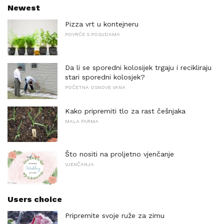
Newest
Pizza vrt u kontejneru
POVRĆE S POSUDAMA
Da li se sporedni kolosijek trgaju i recikliraju
stari sporedni kolosjek?
POČETNA OSNOVE VANA
Kako pripremiti tlo za rast češnjaka
MALA FARMA
Što nositi na proljetno vjenčanje
VJENČANJA
Users choice
Pripremite svoje ruže za zimu