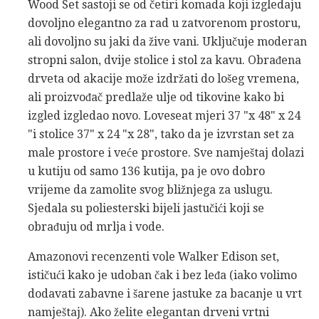
Wood Set sastoji se od četiri komada koji izgledaju
dovoljno elegantno za rad u zatvorenom prostoru,
ali dovoljno su jaki da žive vani. Uključuje moderan
stropni salon, dvije stolice i stol za kavu. Obrađena
drveta od akacije može izdržati do lošeg vremena,
ali proizvođač predlaže ulje od tikovine kako bi
izgled izgledao novo. Loveseat mjeri 37 "x 48" x 24
"i stolice 37" x 24 "x 28", tako da je izvrstan set za
male prostore i veće prostore. Sve namještaj dolazi
u kutiju od samo 136 kutija, pa je ovo dobro
vrijeme da zamolite svog bližnjega za uslugu.
Sjedala su poliesterski bijeli jastučići koji se
obrađuju od mrlja i vode.
Amazonovi recenzenti vole Walker Edison set,
ističući kako je udoban čak i bez leđa (iako volimo
dodavati zabavne i šarene jastuke za bacanje u vrt
namještaj). Ako želite elegantan drveni vrtni