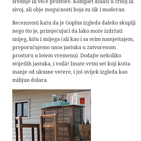
srednje ili veće prostore. Komplet dolazi u crnoj ili
sivoj, ali obje mogućnosti boja su šik i moderan.
Recenzenti kažu da je Goplus izgleda daleko skuplji
nego što je, primjećujući da lako može izdržati
snijeg, kišu i snijega (ali kao i sa svim namještajem,
preporučujemo unos jastuka u zatvorenom
prostoru u lošem vremenu). Dodajte nekoliko
svijetlih jastuka, i voilà! Imate vrtni set koji košta
manje od ukusne večere, i još uvijek izgleda kao
milijun dolara.