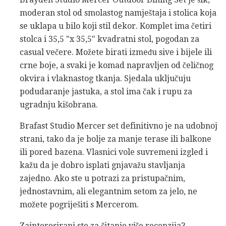
moderan stol od smolastog namještaja i stolica koja
se uklapa u bilo koji stil dekor. Komplet ima četiri
stolca i 35,5 "x 35,5" kvadratni stol, pogodan za
casual večere. Možete birati između sive i bijele ili
crne boje, a svaki je komad napravljen od čeličnog
okvira i vlaknastog tkanja. Sjedala uključuju
podudaranje jastuka, a stol ima čak i rupu za
ugradnju kišobrana.
Brafast Studio Mercer set definitivno je na udobnoj
strani, tako da je bolje za manje terase ili balkone
ili pored bazena. Vlasnici vole suvremeni izgled i
kažu da je dobro isplati gnjavažu stavljanja
zajedno. Ako ste u potrazi za pristupačnim,
jednostavnim, ali elegantnim setom za jelo, ne
možete pogriješiti s Mercerom.
Zainteresirani ste za čitanje više recenzija?