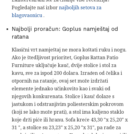
Pogledajte naš izbor
najboljih setova za
blagovaonicu
.
Najbolji proračun: Goplus namještaj od
ratana
Klasični vrt namještaj ne mora koštati ruku i nogu.
Ako je štedljivost prioritet, Goplus Rattan Patio
Furniture uključuje kauč, dvije stolice i stol za
kavu, sve za ispod 200 dolara. Izrađen od čelika i
otpornih na ratanje, ovaj set može izdržati
elemente jednako učinkovito kao i svaki od
njegovih konkurenata. Stolice i kauč dolaze s
jastukom i odstranjivim poliesterskim pokrovom
(koji se lako može prati), a stol ima kaljeno staklo
koje drži piće ili hranu. Sofa kreće 43,30 "x 25,20" x
31 ", a stolice su 23,23" x 25,20 "x 31", pa rade za