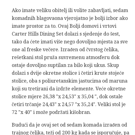
Ako imate veliku obitelj ili volite zabavljati, sedam
komadnih blagovaona vjerojatno je bolji izbor ako
imate prostor za to. Ovaj Bolji domovi i vrtovi
Carter Hills Dining Set dolazi s sjedenje do šest,
tako da ćete imati više nego dovoljno mjesta za sve
one al freske večere. Izrađen od čvrstog čelika,
rešetkani stol pruža suvremenu atmosferu dok
ostaje dovoljno suptilan za bilo koji ukus. Skup
dolazi s dvije okretne stolice i četiri krute stojeće
stolice, oba s poliuretanskim jastucima od maruna
koji su tretirani da izdrže elemente. Veće okretne
stolice mjere 26,38 "x 24,53" x 35,04 ", dok ostale
četiri trčanje 24,43" x 24,57 "x 35,24". Veliki stol je
72 "x 40" i može podržati kišobran.
Budući da je ovaj set od sedam komada izrađen od
trajnog čelika, teži od 200 kg kada se isporučuje, pa