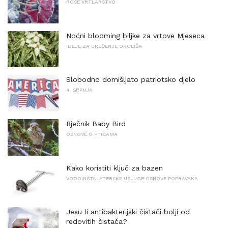
ROSE VRTLARSTVO
Noćni blooming biljke za vrtove Mjeseca
IDEJE ZA UREĐENJE OKOLIŠA
Slobodno domišljato patriotsko djelo
4. SRPNJA
Rječnik Baby Bird
OSNOVE O PTICAMA
Kako koristiti ključ za bazen
VODOINSTALATERSKE USLUGE OSNOVE POPRAVAKA
Jesu li antibakterijski čistači bolji od
redovitih čistača?