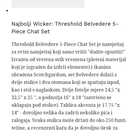
Najbolji Wicker: Threshold Belvedere 5-
Piece Chat Set
Threshold Belvedere 5-Piece Chat Set je namještaj
za vrtni namještaj koji samo vrišti "dođite opustiti!"
Izrađen od vretena svih vremena (pleteni materijal
koji je izgrađen da izdrži elemente) i tkanina
obrađena Scotchgardom, set Belvedere dolazi s
dvije stolice i dva otomana koji se spuštaju ispod,
kao i stol s naglaskom. Dvije fotelje mjere 24,5 "x
32,5" x 25 ", a podnožja 16" x 18 "(savršeno se
uklapaju pod stolice). Tablica akcenta je 17.75 "x
14" - dovoljno velika da zadrži nekoliko pića i
zalogaja. Svaka stolica može držati do oko 250 funti
težine, a recenzenti kažu da je dovoljno širok za