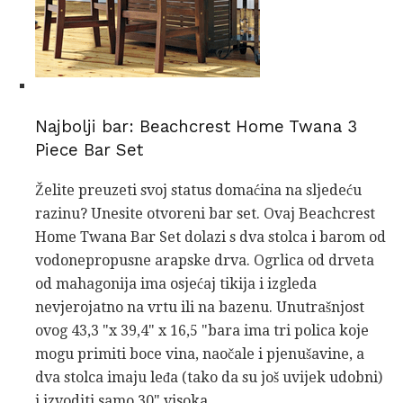
Najbolji bar: Beachcrest Home Twana 3
Piece Bar Set
Želite preuzeti svoj status domaćina na sljedeću
razinu? Unesite otvoreni bar set. Ovaj Beachcrest
Home Twana Bar Set dolazi s dva stolca i barom od
vodonepropusne arapske drva. Ogrlica od drveta
od mahagonija ima osjećaj tikija i izgleda
nevjerojatno na vrtu ili na bazenu. Unutrašnjost
ovog 43,3 "x 39,4" x 16,5 "bara ima tri polica koje
mogu primiti boce vina, naočale i pjenušavine, a
dva stolca imaju leđa (tako da su još uvijek udobni)
i izvoditi samo 30" visoka.