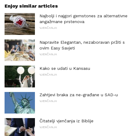
Enjoy similar articles
Najbolji i najgori gemstones za alternativne
angažmane prstenova
VJENČANJA
Napravite Elegantan, nezaboravan pržiti s
ovim Easy Savjeti
VJENČANJA
Kako se udati u Kansasu
VJENČANJA
Zahtjevi braka za ne-građane u SAD-u
VJENČANJA
Čitatelji vjenčanja iz Biblije
VJENČANJA