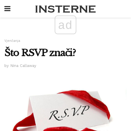
ad
Vjenčanja
Što RSVP znači?
by Nina Callaway