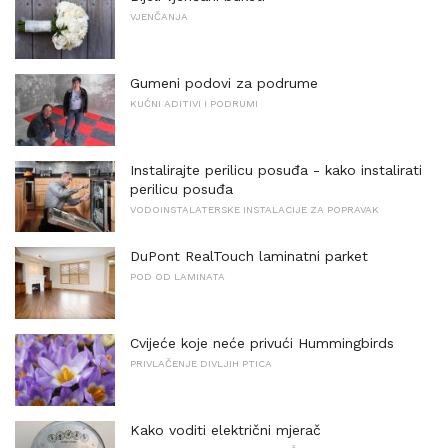
VJENČANJA
Gumeni podovi za podrume
KUĆNI ADITIVI I PODRUMI
Instalirajte perilicu posuđa - kako instalirati
perilicu posuđa
VODOINSTALATERSKE INSTALACIJE ZA POPRAVAK
DuPont RealTouch laminatni parket
POD OD LAMINATA
Cvijeće koje neće privući Hummingbirds
PRIVLAČENJE DIVLJIH PTICA
Kako voditi električni mjerač