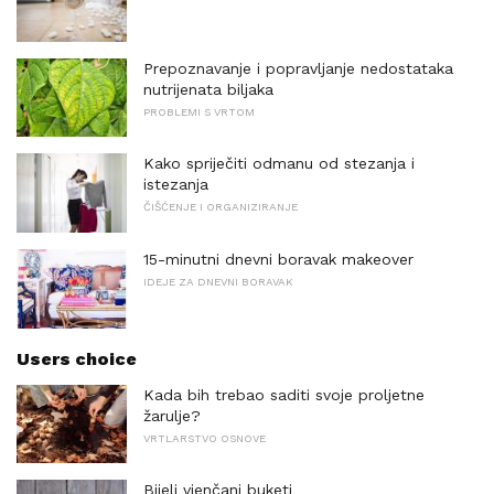
Prepoznavanje i popravljanje nedostataka
nutrijenata biljaka
PROBLEMI S VRTOM
Kako spriječiti odmanu od stezanja i
istezanja
ČIŠĆENJE I ORGANIZIRANJE
15-minutni dnevni boravak makeover
IDEJE ZA DNEVNI BORAVAK
Users choice
Kada bih trebao saditi svoje proljetne
žarulje?
VRTLARSTVO OSNOVE
Bijeli vjenčani buketi