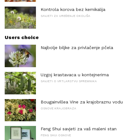
Kontrola korova bez kemikalija
SAVJETI ZA UREĐENJE OKOLIŠA
Users choice
Najbolje biljke za privlačenje pčela
Uzgoj krastavaca u kontejnerima
SAVJETI O VRTLARSTVU SPREMNIKA
Bougainvillea Vine za krajobraznu vodu
OSNOVE KRAJOBRAZA
Feng Shui savjeti za vaš maleni stan
FENG SHUI OSNOVE