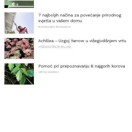
7 najboljih načina za povećanje prirodnog
svjetla u vašem domu
KUHINJSKA RASVJETA
Achillea - Uzgoj Yarrow u višegodišnjem vrtu
VIŠEGODIŠNJE BILJKE
Pomoć pri prepoznavanju 8 najgorih korova
VRTNI KOROV