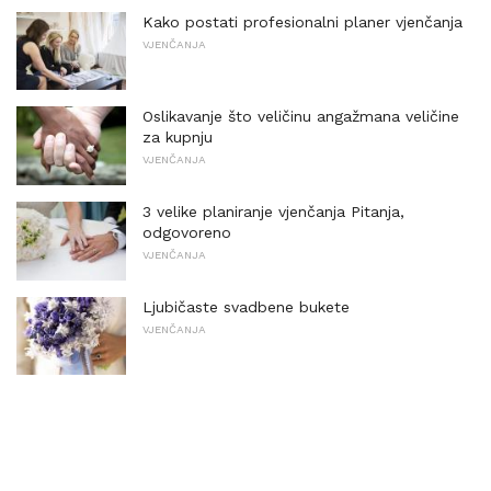
Kako postati profesionalni planer vjenčanja
VJENČANJA
Oslikavanje što veličinu angažmana veličine
za kupnju
VJENČANJA
3 velike planiranje vjenčanja Pitanja,
odgovoreno
VJENČANJA
Ljubičaste svadbene bukete
VJENČANJA