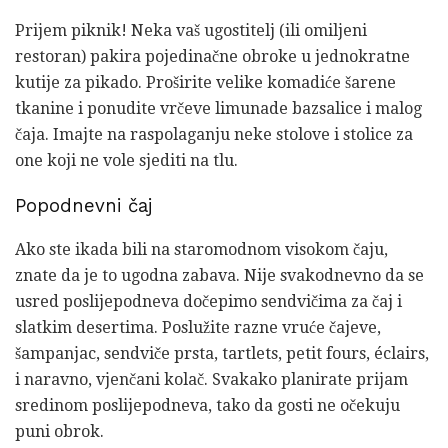
Prijem piknik! Neka vaš ugostitelj (ili omiljeni
restoran) pakira pojedinačne obroke u jednokratne
kutije za pikado. Proširite velike komadiće šarene
tkanine i ponudite vrčeve limunade bazsalice i malog
čaja. Imajte na raspolaganju neke stolove i stolice za
one koji ne vole sjediti na tlu.
Popodnevni čaj
Ako ste ikada bili na staromodnom visokom čaju,
znate da je to ugodna zabava. Nije svakodnevno da se
usred poslijepodneva dočepimo sendvičima za čaj i
slatkim desertima. Poslužite razne vruće čajeve,
šampanjac, sendviče prsta, tartlets, petit fours, éclairs,
i naravno, vjenčani kolač. Svakako planirate prijam
sredinom poslijepodneva, tako da gosti ne očekuju
puni obrok.