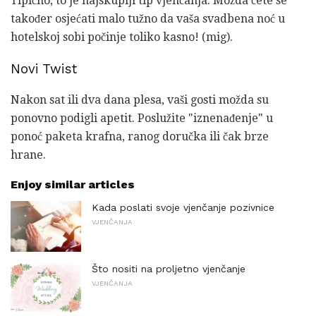
Tipično, to je najskuplji tip vjenčanja. Možda ćete se
također osjećati malo tužno da vaša svadbena noć u
hotelskoj sobi počinje toliko kasno! (mig).
Novi Twist
Nakon sat ili dva dana plesa, vaši gosti možda su
ponovno podigli apetit. Poslužite "iznenađenje" u
ponoć paketa krafna, ranog doručka ili čak brze
hrane.
Enjoy similar articles
Kada poslati svoje vjenčanje pozivnice
VJENČANJA
Što nositi na proljetno vjenčanje
VJENČANJA