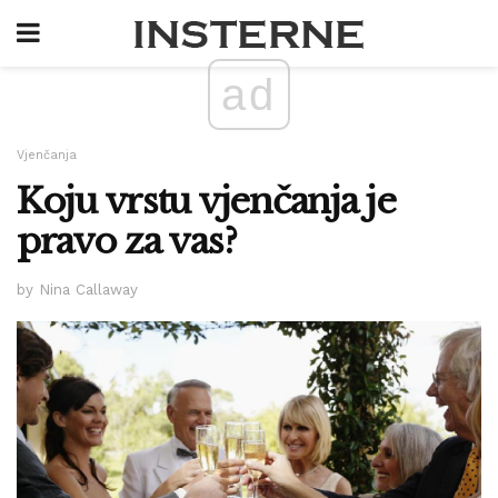
ad
Vjenčanja
Koju vrstu vjenčanja je
pravo za vas?
by Nina Callaway