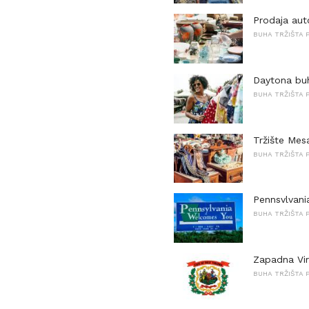
Prodaja aut
BUHA TRŽIŠTA P
Daytona buh
BUHA TRŽIŠTA P
Tržište Mesa
BUHA TRŽIŠTA P
Pennsvlvani
BUHA TRŽIŠTA P
Zapadna Vir
BUHA TRŽIŠTA P