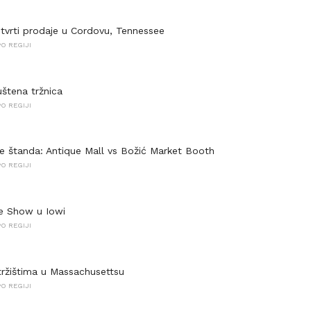
etvrti prodaje u Cordovu, Tennessee
O REGIJI
štena tržnica
O REGIJI
nje štanda: Antique Mall vs Božić Market Booth
O REGIJI
e Show u Iowi
O REGIJI
tržištima u Massachusettsu
O REGIJI