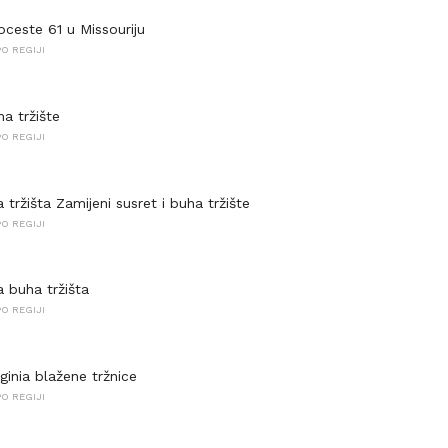
oceste 61 u Missouriju
O REGIJI
a tržište
O REGIJI
 tržišta Zamijeni susret i buha tržište
O REGIJI
a buha tržišta
O REGIJI
ginia blažene tržnice
O REGIJI