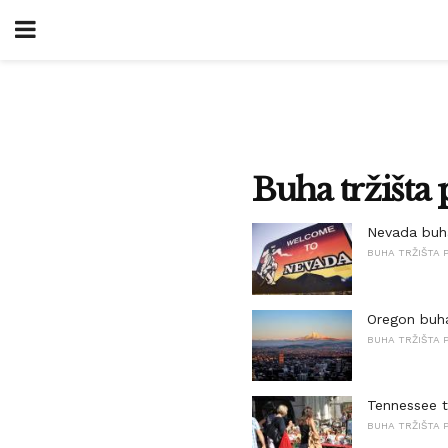
Buha tržišta 
Nevada buha
BUHA TRŽIŠTA P
Oregon buha
BUHA TRŽIŠTA P
Tennessee t
BUHA TRŽIŠTA P