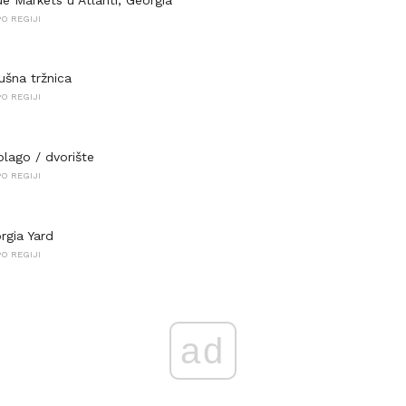
O REGIJI
ušna tržnica
O REGIJI
blago / dvorište
O REGIJI
rgia Yard
O REGIJI
ad