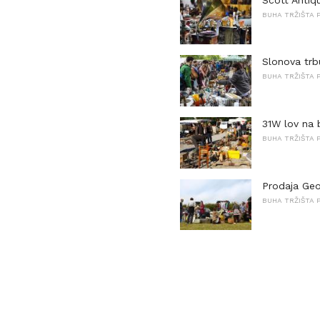
BUHA TRŽIŠTA P
Slonova trb
BUHA TRŽIŠTA P
31W lov na 
BUHA TRŽIŠTA P
Prodaja Geo
BUHA TRŽIŠTA P