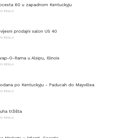
tocesta 60 u zapadnom Kentuckyju
O REGIJI
vijesni prodajni salon US 40
O REGIJI
wap-O-Rama u Alsipu, Illinois
O REGIJI
rodana po Kentuckyju - Paducah do Mayvillea
O REGIJI
ha tržišta
O REGIJI
ue Markets u Atlanti, Georgia