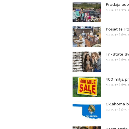
Prodaja au
BUHA TRŽIŠTA P
Posjetite Po
BUHA TRŽIŠTA P
Tri-State S
BUHA TRŽIŠTA P
400 milja p
BUHA TRŽIŠTA P
Oklahoma bu
BUHA TRŽIŠTA P
Scott Antiq