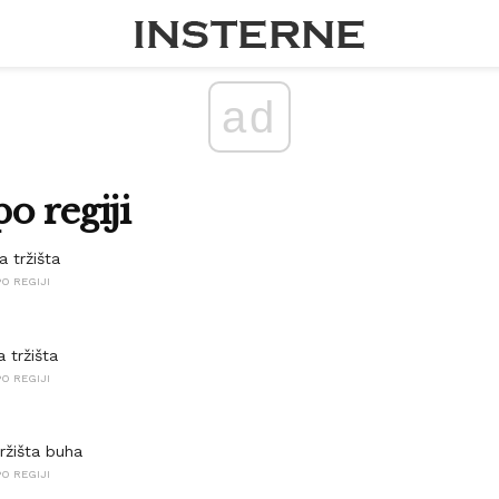
ad
po regiji
 tržišta
O REGIJI
 tržišta
O REGIJI
ržišta buha
O REGIJI