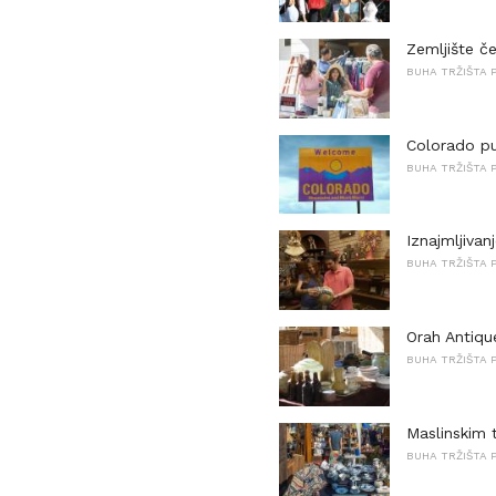
Zemljište č
BUHA TRŽIŠTA P
Colorado pu
BUHA TRŽIŠTA P
Iznajmljiva
BUHA TRŽIŠTA P
Orah Antiqu
BUHA TRŽIŠTA P
Maslinskim 
BUHA TRŽIŠTA P